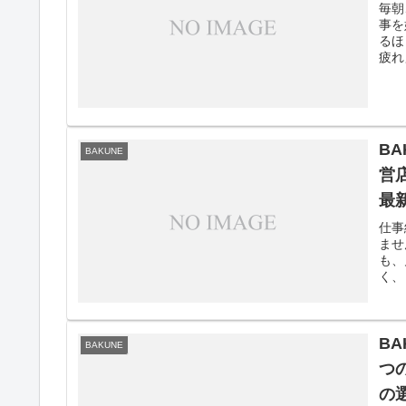
毎朝
事を
るほ
疲れ
B
BAKUNE
営
最
仕事
ませ
も、
く、
B
BAKUNE
つ
の