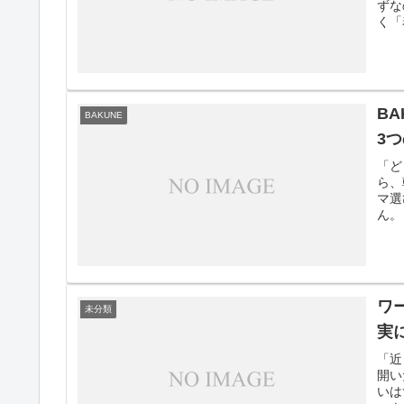
ずな
く「
B
BAKUNE
3
「ど
ら、
マ選
ん。
ワ
未分類
実
「近
開い
いは