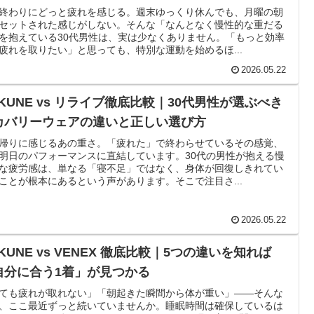
終わりにどっと疲れを感じる。週末ゆっくり休んでも、月曜の朝
セットされた感じがしない。そんな「なんとなく慢性的な重だる
を抱えている30代男性は、実は少なくありません。「もっと効率
疲れを取りたい」と思っても、特別な運動を始めるほ...
2026.05.22
AKUNE vs リライブ徹底比較｜30代男性が選ぶべき
カバリーウェアの違いと正しい選び方
帰りに感じるあの重さ。「疲れた」で終わらせているその感覚、
明日のパフォーマンスに直結しています。30代の男性が抱える慢
な疲労感は、単なる「寝不足」ではなく、身体が回復しきれてい
ことが根本にあるという声があります。そこで注目さ...
2026.05.22
KUNE vs VENEX 徹底比較｜5つの違いを知れば
自分に合う1着」が見つかる
ても疲れが取れない」「朝起きた瞬間から体が重い」——そんな
、ここ最近ずっと続いていませんか。睡眠時間は確保しているは