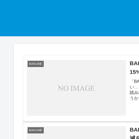
B
BAKUNE
1
「B
い…
踏み
うか
B
BAKUNE
減