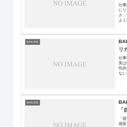
仕事
にリ
さ」
よく
B
BAKUNE
リ
仕事
実は
性的
ない
BA
BAKUNE
「
「寝
感覚