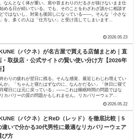
、なんとなく体が重い。肩や首まわりのだるさが抜けないまま仕
始める日が続いている。でも、そのことをわざわざ誰かに相談す
どではないし、対策も後回しになっている——。そんな「小さな
」を、多くの人は「仕方ない」と受け流してしまいます...
2026.05.23
AKUNE（バクネ）が名古屋で買える店舗まとめ｜直
店・取扱店・公式サイトの賢い使い分け方【2026年
新】
終わりの疲れが翌日に残る。そんな感覚、最近じわじわ増えてい
んか。「ちゃんと寝たはずなのに、なんかだるい」「休日に寝て
月曜日には元に戻っている」——これは睡眠時間の問題ではな
リカバリーの質の問題かもしれません。リカバリーウェア...
2026.05.22
AKUNE（バクネ）とReD（レッド）を徹底比較｜5
の違いで分かる30代男性に最適なリカバリーウェア
選び方