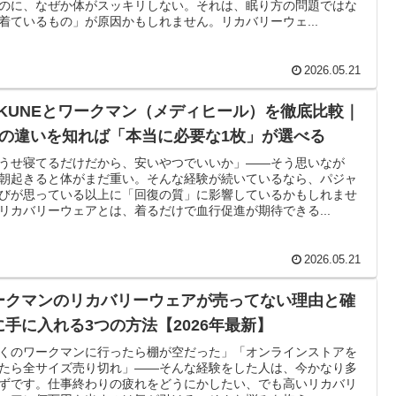
のに、なぜか体がスッキリしない。それは、眠り方の問題ではな
着ているもの」が原因かもしれません。リカバリーウェ...
2026.05.21
AKUNEとワークマン（メディヒール）を徹底比較｜
つの違いを知れば「本当に必要な1枚」が選べる
うせ寝てるだけだから、安いやつでいいか」――そう思いなが
朝起きると体がまだ重い。そんな経験が続いているなら、パジャ
びが思っている以上に「回復の質」に影響しているかもしれませ
リカバリーウェアとは、着るだけで血行促進が期待できる...
2026.05.21
ークマンのリカバリーウェアが売ってない理由と確
に手に入れる3つの方法【2026年最新】
くのワークマンに行ったら棚が空だった」「オンラインストアを
たら全サイズ売り切れ」——そんな経験をした人は、今かなり多
ずです。仕事終わりの疲れをどうにかしたい、でも高いリカバリ