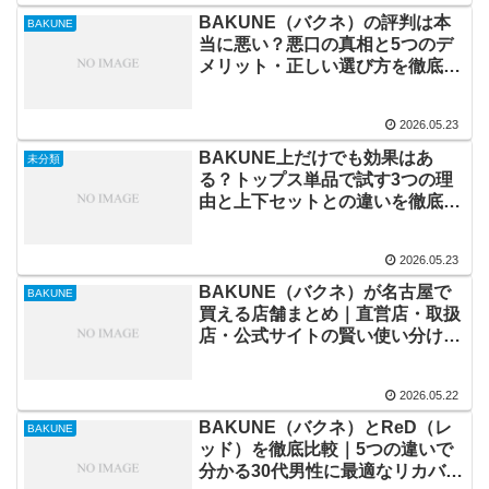
BAKUNE（バクネ）の評判は本
BAKUNE
当に悪い？悪口の真相と5つのデ
メリット・正しい選び方を徹底解
説
2026.05.23
BAKUNE上だけでも効果はあ
未分類
る？トップス単品で試す3つの理
由と上下セットとの違いを徹底解
説
2026.05.23
BAKUNE（バクネ）が名古屋で
BAKUNE
買える店舗まとめ｜直営店・取扱
店・公式サイトの賢い使い分け方
【2026年最新】
2026.05.22
BAKUNE（バクネ）とReD（レ
BAKUNE
ッド）を徹底比較｜5つの違いで
分かる30代男性に最適なリカバリ