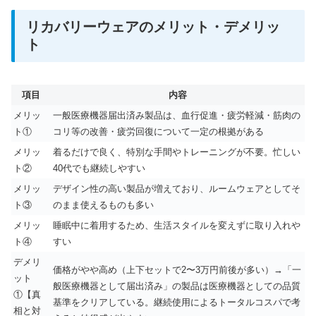
リカバリーウェアのメリット・デメリッ
ト
項目
内容
メリッ
一般医療機器届出済み製品は、血行促進・疲労軽減・筋肉の
ト①
コリ等の改善・疲労回復について一定の根拠がある
メリッ
着るだけで良く、特別な手間やトレーニングが不要。忙しい
ト②
40代でも継続しやすい
メリッ
デザイン性の高い製品が増えており、ルームウェアとしてそ
ト③
のまま使えるものも多い
メリッ
睡眠中に着用するため、生活スタイルを変えずに取り入れや
ト④
すい
デメリ
価格がやや高め（上下セットで2〜3万円前後が多い）→「一
ット
般医療機器として届出済み」の製品は医療機器としての品質
①【真
基準をクリアしている。継続使用によるトータルコスパで考
相と対