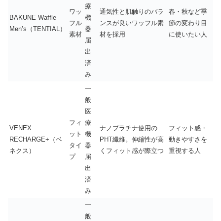
療
ワッ
通気性と肌触りのバラ
春・秋など季
BAKUNE Waffle
機
フル
ンスが良いワッフル素
節の変わり目
Men’s（TENTIAL）
器
素材
材を採用
に使いたい人
届
出
済
み
一
般
医
フィ
療
VENEX
ナノプラチナ使用の
フィット感・
ット
機
RECHARGE+（ベ
PHT繊維。伸縮性が高
動きやすさを
タイ
器
ネクス）
くフィット感が際立つ
重視する人
プ
届
出
済
み
一
般