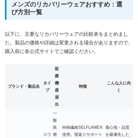
メンズのリカバリーウェアおすすめ：選
び方別一覧
以下に、主要なリカバリーウェアの比較表をまとめまし
た。製品の価格や詳細は変更される場合がありますので、
購入前に各公式サイトでご確認ください。
医
療
タイ
機
こんな人に向
ブランド・製品名
特徴
プ
器
く
届
出
一
般
医
特殊繊維SELFLAME®
着心地・品質
スウ
療
使用。寝返りサポート
を最優先した