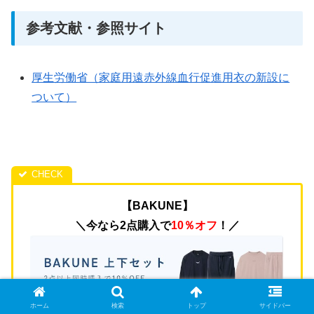
参考文献・参照サイト
厚生労働省（家庭用遠赤外線血行促進用衣の新設に
ついて）
【BAKUNE】
＼今なら2点購入で
10％オフ
！／
ホーム
検索
トップ
サイドバー