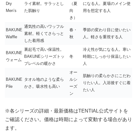
Dry
ライ素材。サラッとし
（夏
になる人。夏場のメイン使
Men’s
た肌触り
向
用を想定する人
き）
通気性の高いワッフル
BAKUNE
春・
季節の変わり目に使いたい
素材。軽くてさらっと
Waffle
秋
人。軽さを重視する人
した着用感
裏起毛で高い保温性。
冷え性が気になる人。寒い
BAKUNE
BAKUNEシリーズトッ
冬
時期にしっかり保温したい
ウォーム
プレベルの暖かさ
人
オー
肌触りの柔らかさにこだわ
BAKUNE
タオル地のような柔ら
ルシ
りたい人。入浴後すぐに着
Pile
かさ。吸水性も高い
ーズ
たい人
ン
※各シリーズの詳細・最新価格はTENTIAL公式サイトを
ご確認ください。価格は時期によって変動する場合があり
ます。