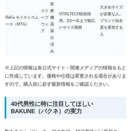
医
大きめサイズ
スリ
療
VITALTECH技術採
が必要な人。
ReFa モイストスム
ープ
機
用。SS〜4Lまで幅広
ブランド知名
ース（MTG）
ウェ
器
いサイズ展開
度を重視する
ア
届
人
出
済
み
※上記の情報は各公式サイト・関連メディアの情報をもと
に作成しています。価格や仕様は変更される場合がありま
すので、購入前に必ず最新情報をご確認ください。
40代男性に特に注目してほしい
BAKUNE（バクネ）の実力