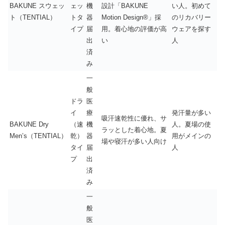
BAKUNE スウェッ
ェッ
機
設計「BAKUNE
い人。初めて
ト（TENTIAL）
トタ
器
Motion Design®」採
のリカバリー
イプ
届
用。着心地の評価が高
ウェアを探す
出
い
人
済
み
一
般
ドラ
医
イ
療
発汗量が多い
吸汗速乾性に優れ、サ
BAKUNE Dry
（速
機
人。夏場の使
ラッとした着心地。夏
Men’s（TENTIAL）
乾）
器
用がメインの
場や寝汗が多い人向け
タイ
届
人
プ
出
済
み
一
般
医