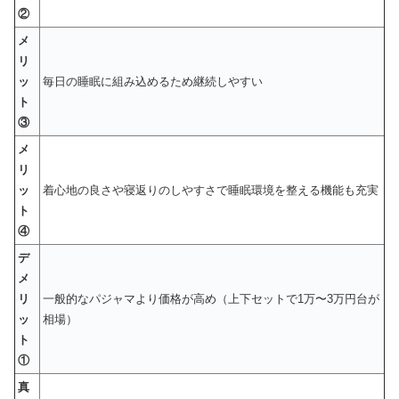
②
メ
リ
ッ
毎日の睡眠に組み込めるため継続しやすい
ト
③
メ
リ
ッ
着心地の良さや寝返りのしやすさで睡眠環境を整える機能も充実
ト
④
デ
メ
リ
一般的なパジャマより価格が高め（上下セットで1万〜3万円台が
ッ
相場）
ト
①
真