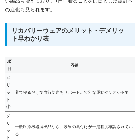
い製品も増えており、1日中着ることを前提とした設計へ
の進化も見られます。
リカバリーウェアのメリット・デメリッ
ト早わかり表
項
内容
目
メ
リ
ッ
着て寝るだけで血行促進をサポート。特別な運動やケアが不要
ト
①
メ
リ
一般医療機器届出品なら、効果の裏付けが一定程度確認されてい
ッ
る
ト