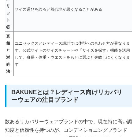
リ
サイズ選びを誤ると着心地が悪くなることがある
ッ
ト
③
真
相
ユニセックスとレディース設計では体型への合わせ方が異なりま
と
す。公式サイトのサイズチャートや「サイズを探す」機能を活用
対
して、身長・体重・ウエストをもとに選ぶと失敗しにくくなりま
処
す
法
BAKUNEとは？レディース向けリカバリ
ーウェアの注目ブランド
数あるリカバリーウェアブランドの中で、現在特に高い認
知度と信頼性を持つのが、コンディショニングブランド