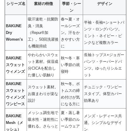
シリーズ名
素材の特徴
季節・シー
デザイン
ン
吸汗速乾・抗菌防
春〜夏・オ
半袖・長袖×ショートパ
BAKUNE
臭・消臭
ールシーズ
ンツ・ロングパンツ。
Dry
（Repur®加
ン。汗をか
ミント・ネイビー・ピ
Women’s
工）。50回洗濯後
きやすい方
ンクなど複数カラー
も機能持続
に
やわらかいスウェ
長袖トップス×ジョガー
BAKUNE
秋〜冬・寒
ット素材。保湿成
パンツ・テーパードパ
スウェット
い季節の就
分CICAを配合し
ンツ。ゆったりシルエ
ウィメンズ
寝時
た優しい肌触り
ット
BAKUNE
秋〜冬。ボ
スウェット素材。
チュニック・ワンピー
スウェット
トムスの締
お腹まわりが楽な
スタイプ。体型カバー
ウィメンズ
め付けが気
設計
効果あり
ワンピース
になる方に
メッシュ調生地で
夏・蒸し暑
BAKUNE
メンズ・レディース共
吸水性・速乾性に
い季節のル
Mesh（メ
通。シンプルなデザイ
優れる。さらっと
ームウェア
ッシュ）
ン