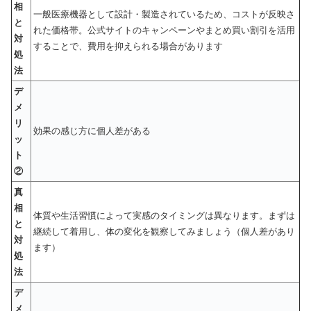
相
一般医療機器として設計・製造されているため、コストが反映さ
と
れた価格帯。公式サイトのキャンペーンやまとめ買い割引を活用
対
することで、費用を抑えられる場合があります
処
法
デ
メ
リ
効果の感じ方に個人差がある
ッ
ト
②
真
相
体質や生活習慣によって実感のタイミングは異なります。まずは
と
継続して着用し、体の変化を観察してみましょう（個人差があり
対
ます）
処
法
デ
メ